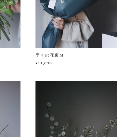
季々の花束M
¥11,000