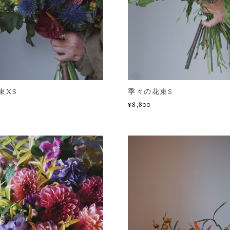
束XS
季々の花束S
¥8,800