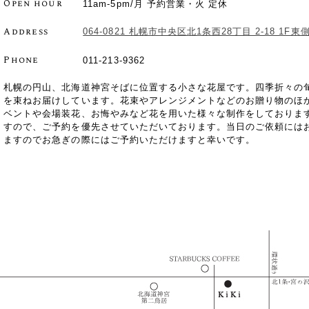
Open hour
11am-5pm/月 予約営業・火 定休
Address
064-0821 札幌市中央区北1条西28丁目 2-18 
Phone
011-213-9362
札幌の円山、北海道神宮そばに位置する小さな花屋です。四季折々の
を束ねお届けしています。花束やアレンジメントなどのお贈り物のほ
ベントや会場装花、お悔やみなど花を用いた様々な制作をしておりま
すので、ご予約を優先させていただいております。当日のご依頼には
ますのでお急ぎの際にはご予約いただけますと幸いです。