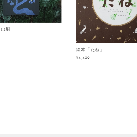
12刷
絵本「たね」
¥4,400