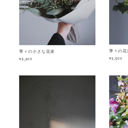
季々の花
季々の小さな花束
¥5,500
¥3,300